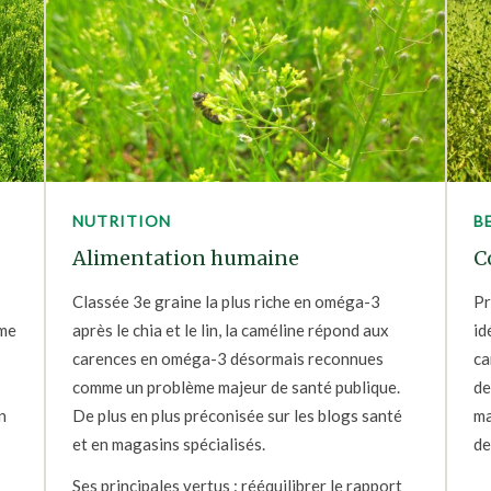
NUTRITION
B
Alimentation humaine
C
Classée 3e graine la plus riche en oméga-3
Pr
mme
après le chia et le lin, la caméline répond aux
id
carences en oméga-3 désormais reconnues
ca
comme un problème majeur de santé publique.
de
n
De plus en plus préconisée sur les blogs santé
ma
et en magasins spécialisés.
de
Ses principales vertus : rééquilibrer le rapport