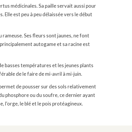
ertus médicinales. Sa paille servait aussi pour
s. Elle est peu à peu délaissée vers le début
u rameuse. Ses fleurs sont jaunes, ne font
t principalement autogame et sa racine est
 de basses températures et les jeunes plants
érable de le faire de mi-avril à mi-juin.
i permet de pousser sur des sols relativement
, du phosphore ou du soufre, ce dernier ayant
e, l'orge, le blé et le pois protéagineux.