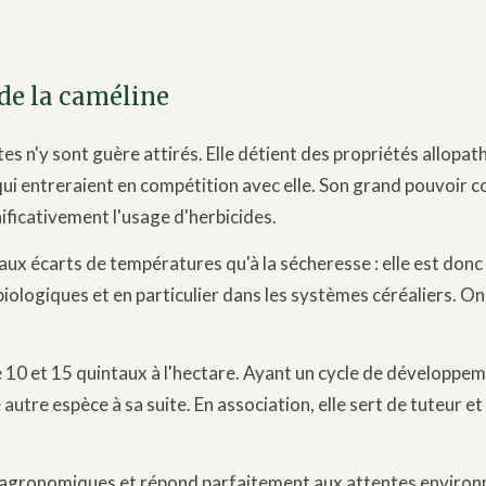
de la caméline
tes n'y sont guère attirés. Elle détient des propriétés allopath
 qui entreraient en compétition avec elle. Son grand pouvoir 
ficativement l'usage d'herbicides.
n aux écarts de températures qu'à la sécheresse : elle est donc 
biologiques et en particulier dans les systèmes céréaliers. On
10 et 15 quintaux à l'hectare. Ayant un cycle de développemen
utre espèce à sa suite. En association, elle sert de tuteur et 
s agronomiques et répond parfaitement aux attentes environn