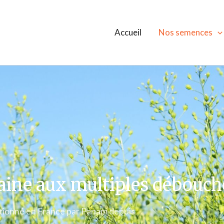
Accueil
Nos semences
aine aux multiples débouch
ctionné en France par Panam depuis